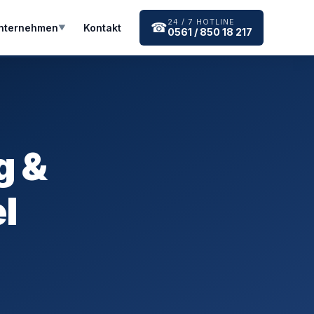
24 / 7 HOTLINE
☎
nternehmen
Kontakt
▼
0561 / 850 18 217
g &
l