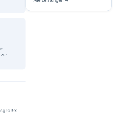
Alle Leistungen →
im
 zur
bsgröße: